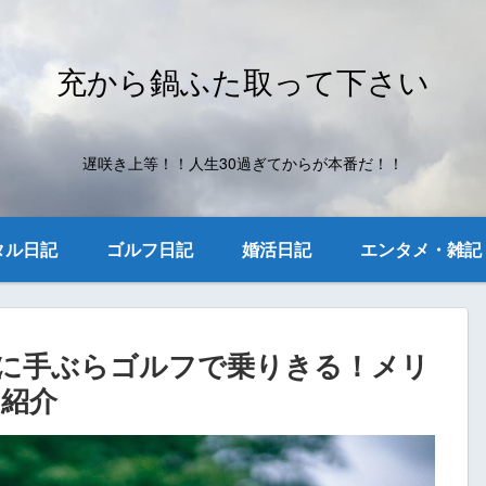
充から鍋ふた取って下さい
遅咲き上等！！人生30過ぎてからが本番だ！！
タル日記
ゴルフ日記
婚活日記
エンタメ・雑記
に手ぶらゴルフで乗りきる！メリ
紹介