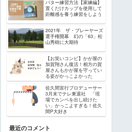
パター練習方法【家練編】
置くだけカップを使用して
距離感を養う練習をしよう
2021年 ザ・プレーヤーズ
選手権開幕 幻の「63」松
山秀樹に大期待
【お笑いコンビ】かが屋の
加賀翔さん復活！相方の賀
屋さんもかが屋を守ってい
る姿がかっこよかった
佐久間宣行プロデューサー
3月末でテレ東退社 「現
場でカンペを出し続けた
い」かっこよすぎる！佐久
間P大好き
最近のコメント