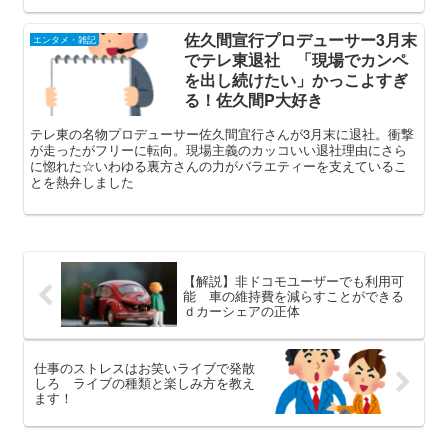
佐久間宣行プロデューサー3月末
エンタメ・雑記
でテレ東退社 「現場でカンペ
を出し続けたい」かっこよすぎ
る！佐久間P大好き
テレ東の名物プロデューサー佐久間宜行さんが3月末に退社。衝撃
が走ったがフリーに転向。現場主義のカッコいい退社理由にさら
に惚れた☆いわゆる裏方さんの力がバラエティーを支えているこ
とを熱弁しました
【解説】非ドコモユーザーでも利用可
能 車の維持費を減らすことができる
ｄカーシェアの正体
仕事のストレスはお笑いライブで発散
しろ ライブの種類と楽しみ方を教え
ます！