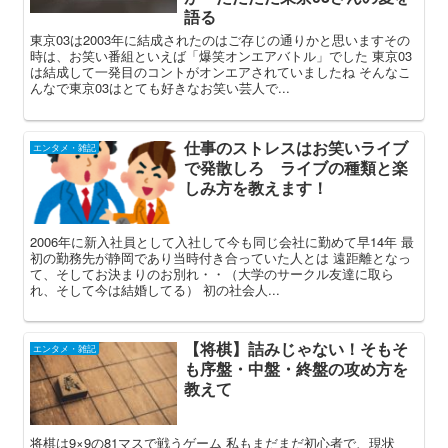
語る
東京03は2003年に結成されたのはご存じの通りかと思いますその
時は、お笑い番組といえば「爆笑オンエアバトル」でした 東京03
は結成して一発目のコントがオンエアされていましたね そんなこ
んなで東京03はとても好きなお笑い芸人で...
仕事のストレスはお笑いライブ
エンタメ・雑記
で発散しろ ライブの種類と楽
しみ方を教えます！
2006年に新入社員として入社して今も同じ会社に勤めて早14年 最
初の勤務先が静岡であり当時付き合っていた人とは 遠距離となっ
て、そしてお決まりのお別れ・・（大学のサークル友達に取ら
れ、そして今は結婚してる） 初の社会人...
【将棋】詰みじゃない！そもそ
エンタメ・雑記
も序盤・中盤・終盤の攻め方を
教えて
将棋は9×9の81マスで戦うゲーム 私もまだまだ初心者で、現状