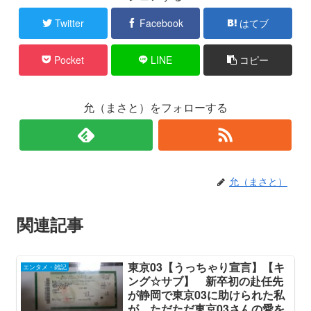
Twitter
Facebook
はてブ
Pocket
LINE
コピー
允（まさと）をフォローする
允（まさと）
関連記事
東京03【うっちゃり宣言】【キ
エンタメ・雑記
ング☆サブ】 新卒初の赴任先
が静岡で東京03に助けられた私
が ただただ東京03さんの愛を