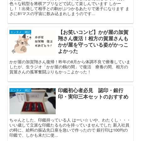
色々な戦型を将棋アプリなどで試して楽しんでいます しかー
し！！出発して相手との駒がぶつかるあたりで迷子になります ま
さに81マスの宇宙に飲み込まれしまうのです...
【お笑いコンビ】かが屋の加賀
エンタメ・雑記
翔さん復活！相方の賀屋さんも
かが屋を守っている姿がかっこ
よかった
かが屋の加賀翔さん復帰！昨年の8月から体調不良で療養していま
したが、生ラジオ「かが屋の鶴の間」で復活 療養の間、相方の
賀屋さんの孤軍奮闘ぶりもかっこよかった！
印鑑初心者必見 認印・銀行
エンタメ・雑記
印・実印三本セットのおすすめ
ちゃんとした、印鑑持っている人 はーい☆ いや、わたくし・・・
いい歳して立派な印鑑たるものを持っていませんでした 新入社員
の時に、給料の振込先口座を急いで作ったので 銀行印は100均の
印鑑で、しかも未だに使...