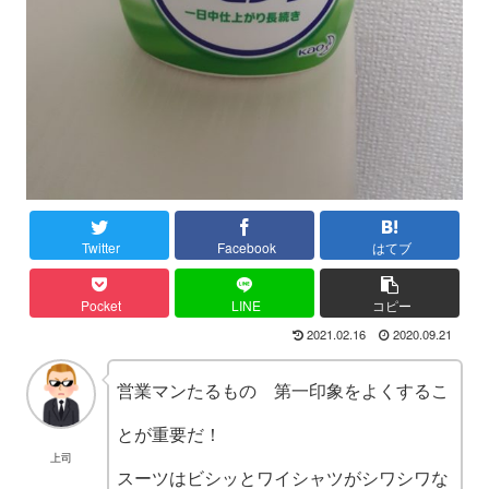
Twitter
Facebook
はてブ
Pocket
LINE
コピー
2021.02.16
2020.09.21
営業マンたるもの 第一印象をよくするこ
とが重要だ！
上司
スーツはビシッとワイシャツがシワシワな