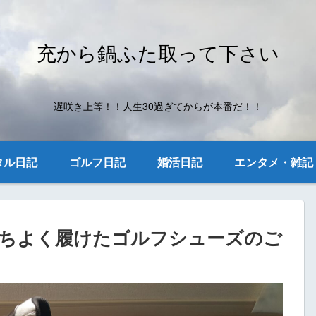
充から鍋ふた取って下さい
遅咲き上等！！人生30過ぎてからが本番だ！！
タル日記
ゴルフ日記
婚活日記
エンタメ・雑記
持ちよく履けたゴルフシューズのご