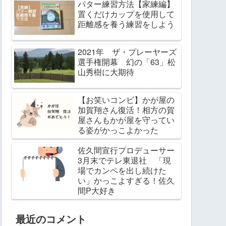
パター練習方法【家練編】
置くだけカップを使用して
距離感を養う練習をしよう
2021年 ザ・プレーヤーズ
選手権開幕 幻の「63」松
山秀樹に大期待
【お笑いコンビ】かが屋の
加賀翔さん復活！相方の賀
屋さんもかが屋を守ってい
る姿がかっこよかった
佐久間宣行プロデューサー
3月末でテレ東退社 「現
場でカンペを出し続けた
い」かっこよすぎる！佐久
間P大好き
最近のコメント